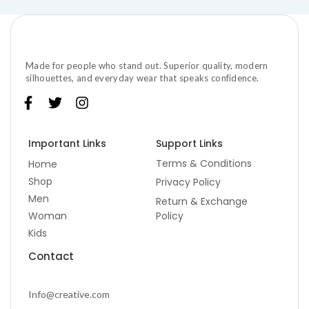
Made for people who stand out. Superior quality, modern
silhouettes, and everyday wear that speaks confidence.
F
T
I
a
w
n
c
i
s
e
t
t
Important Links
Support Links
b
t
a
Terms & Conditions
Home
o
e
g
Shop
Privacy Policy
o
r
r
k
a
Men
Return & Exchange
-
m
Woman
Policy
f
Kids
Contact
Info@creative.com