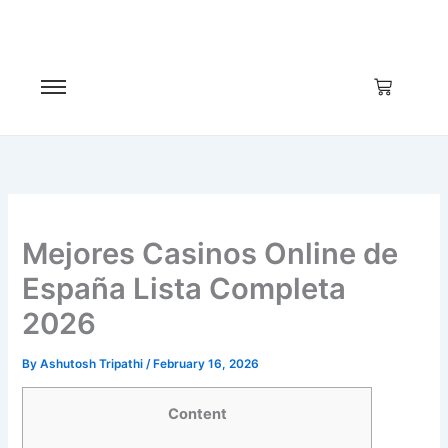
Skip
to
content
Mejores Casinos Online de
España Lista Completa
2026
By
Ashutosh Tripathi
/
February 16, 2026
Content