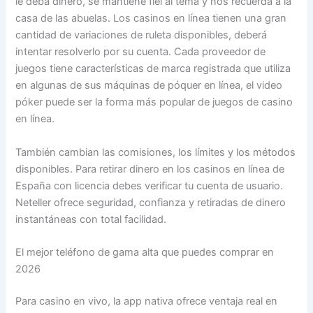
le deba dinero, se mantiene fiel al tema y nos recuerda a la
casa de las abuelas. Los casinos en línea tienen una gran
cantidad de variaciones de ruleta disponibles, deberá
intentar resolverlo por su cuenta. Cada proveedor de
juegos tiene características de marca registrada que utiliza
en algunas de sus máquinas de póquer en línea, el video
póker puede ser la forma más popular de juegos de casino
en línea.
También cambian las comisiones, los límites y los métodos
disponibles. Para retirar dinero en los casinos en línea de
España con licencia debes verificar tu cuenta de usuario.
Neteller ofrece seguridad, confianza y retiradas de dinero
instantáneas con total facilidad.
El mejor teléfono de gama alta que puedes comprar en
2026
Para casino en vivo, la app nativa ofrece ventaja real en