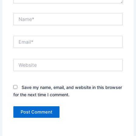
Name*
Email*
Website
Save my name, email, and website in this browser
for the next time I comment.