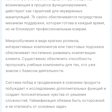
возникающие в процессе функционирования,
действуют как гарантией для неуверенных
манипуляций. 7k casino обеспечивается посредством
механизм поддержки, которая готова в каждый время,
но не блокирует профессиональным юзерам.
Микрообучение в виде кратких роликов,
интерактивных компонентов или текстовых подсказок
обеспечивает постепенно развивать компетенции
клиента. Существенно обеспечить способность
пропускать учебные компоненты для тех, кто уже
знаком с базисом деятельности.
Система побед и продвижения в освоении продукта
побуждает к исследованию дополнительных функций и
создает положительные чувства от решения
сложностей. Геймификация обязана быть осторожной
и не отвлекать от основных задач.