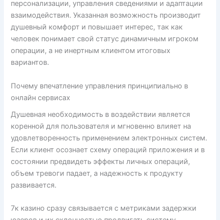
персонализации, управления сведениями и адаптации
взаимодействия. Указанная возможность производит
душевный комфорт и повышает интерес, так как
человек понимает свой статус динамичным игроком
операции, а не инертным клиентом итоговых
вариантов.
Почему впечатление управления принципиально в
онлайн сервисах
Душевная необходимость в воздействии является
коренной для пользователя и мгновенно влияет на
удовлетворенность применением электронных систем.
Если клиент осознает схему операций приложения и в
состоянии предвидеть эффекты личных операций,
объем тревоги падает, а надежность к продукту
развивается.
7к казино сразу связывается с метриками задержки