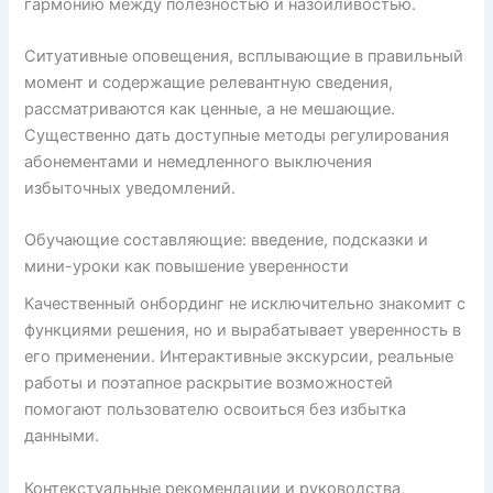
гармонию между полезностью и назойливостью.
Ситуативные оповещения, всплывающие в правильный
момент и содержащие релевантную сведения,
рассматриваются как ценные, а не мешающие.
Существенно дать доступные методы регулирования
абонементами и немедленного выключения
избыточных уведомлений.
Обучающие составляющие: введение, подсказки и
мини-уроки как повышение уверенности
Качественный онбординг не исключительно знакомит с
функциями решения, но и вырабатывает уверенность в
его применении. Интерактивные экскурсии, реальные
работы и поэтапное раскрытие возможностей
помогают пользователю освоиться без избытка
данными.
Контекстуальные рекомендации и руководства,