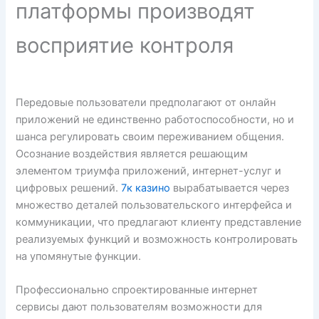
платформы производят
восприятие контроля
Передовые пользователи предполагают от онлайн
приложений не единственно работоспособности, но и
шанса регулировать своим переживанием общения.
Осознание воздействия является решающим
элементом триумфа приложений, интернет-услуг и
цифровых решений.
7к казино
вырабатывается через
множество деталей пользовательского интерфейса и
коммуникации, что предлагают клиенту представление
реализуемых функций и возможность контролировать
на упомянутые функции.
Профессионально спроектированные интернет
сервисы дают пользователям возможности для