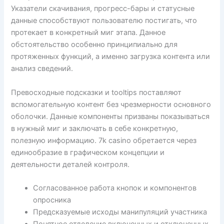
Указатели скачивания, прогресс-бары и статусные
данные способствуют пользователю постигать, что
протекает в конкретный миг этапа. Данное
обстоятельство особенно принципиально для
протяженных функций, а именно загрузка контента или
анализ сведений.
Превосходные подсказки и tooltips поставляют
вспомогательную контент без чрезмерности основного
оболочки. Данные компоненты призваны показываться
в нужный миг и заключать в себе конкретную,
полезную информацию. 7k casino обретается через
единообразие в графическом концепции и
деятельности деталей контроля.
Согласованное работа кнопок и компонентов
опросника
Предсказуемые исходы манипуляций участника
Понятное отделение включенных и отключенных