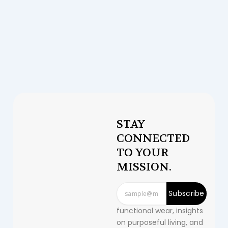
STAY
CONNECTED
TO YOUR
MISSION.
Subscribe
functional wear, insights
on purposeful living, and