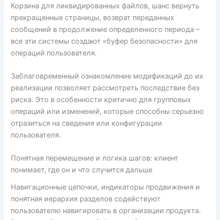
Корзина для ликвидированных файлов, шанс вернуть
прекращенные страницы, возврат переданных
сообщений в продолжение определенного периода –
все эти системы создают «буфер безопасности» для
операций пользователя.
Заблаговременный ознакомление модификаций до их
реализации позволяет рассмотреть последствие без
риска. Это в особенности критично для групповых
операций или изменений, которые способны серьезно
отразиться на сведения или конфигурации
пользователя.
Понятная перемещение и логика шагов: клиент
понимает, где он и что случится дальше
Навигационные цепочки, индикаторы продвижения и
понятная иерархия разделов содействуют
пользователю навигировать в организации продукта.