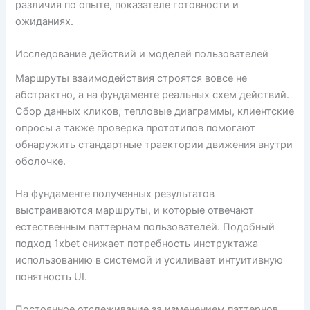
различия по опыте, показателе готовности и
ожиданиях.
Исследование действий и моделей пользователей
Маршруты взаимодействия строятся вовсе не
абстрактно, а на фундаменте реальных схем действий.
Сбор данных кликов, тепловые диаграммы, клиентские
опросы а также проверка прототипов помогают
обнаружить стандартные траектории движения внутри
оболочке.
На фундаменте полученных результатов
выстраиваются маршруты, и которые отвечают
естественным паттернам пользователей. Подобный
подход 1xbet снижает потребность инструктажа
использованию в системой и усиливает интуитивную
понятность UI.
Постоянное отслеживание за изменением паттернов