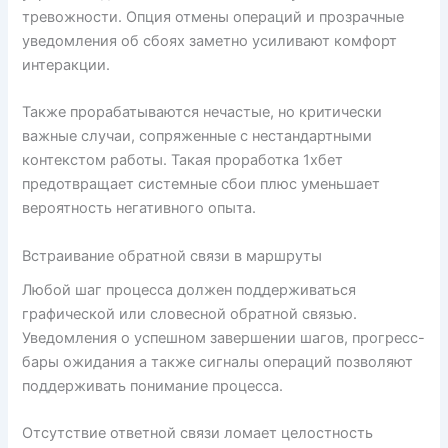
тревожности. Опция отмены операций и прозрачные
уведомления об сбоях заметно усиливают комфорт
интеракции.
Также прорабатываются нечастые, но критически
важные случаи, сопряженные с нестандартными
контекстом работы. Такая проработка 1хбет
предотвращает системные сбои плюс уменьшает
вероятность негативного опыта.
Встраивание обратной связи в маршруты
Любой шаг процесса должен поддерживаться
графической или словесной обратной связью.
Уведомления о успешном завершении шагов, прогресс-
бары ожидания а также сигналы операций позволяют
поддерживать понимание процесса.
Отсутствие ответной связи ломает целостность