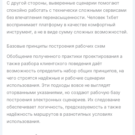
С другой стороны, выверенные сценарии помогают
спокойно работать с технически сложными сервисами
без впечатления перенасыщенности. Человек 1хбет
воспринимает платформу в качестве комфортный
инструмент, а не в виде сумму сложных возможностей.
Базовые принципы построения рабочих схем
Обобщение полученного практики проектирования а
также разбора клиентского поведения даёт
возможность определить набор общих принципов, на
чего строятся надёжные и рабочие сценарии
использования. Эти подходы вовсе не выглядят
оторванными указаниями, но создают рабочую базу
построения электронных сценариев. Их следование
обеспечивает логичность, предсказуемость а также
надёжность маршрутов в разнотипных условиях
использования.