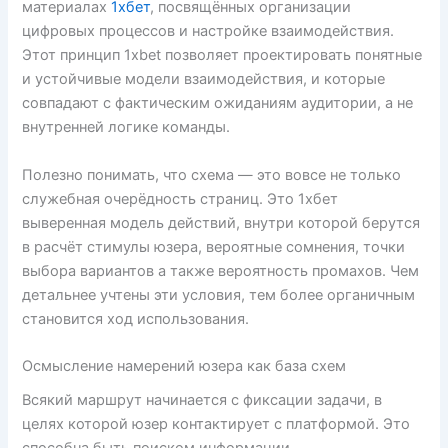
материалах
1хбет
, посвящённых организации
цифровых процессов и настройке взаимодействия.
Этот принцип 1xbet позволяет проектировать понятные
и устойчивые модели взаимодействия, и которые
совпадают с фактическим ожиданиям аудитории, а не
внутренней логике команды.
Полезно понимать, что схема — это вовсе не только
служебная очерёдность страниц. Это 1хбет
выверенная модель действий, внутри которой берутся
в расчёт стимулы юзера, вероятные сомнения, точки
выбора вариантов а также вероятность промахов. Чем
детальнее учтены эти условия, тем более органичным
становится ход использования.
Осмысление намерений юзера как база схем
Всякий маршрут начинается с фиксации задачи, в
целях которой юзер контактирует с платформой. Это