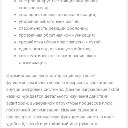
настрой вокруг настоящие намерения
пользователя;
последовательная цепочка операций;
убирание избыточных шагов;
стабильность реакций оболочки;
прозрачная обратная коммуникация;
проработка сбоев плюс запасных путей;
адаптация под разные устройства;
систематическое тестирование плюс
оптимизация.
Формирование схем интеракции выступает
фундаментом качественного юзерского впечатления
внутри цифровых системах. Данное направление 1xbet
казино нуждается детального изучения действий
аудитории, выверенной структуры процессов плюс
постоянной оптимизации. Именно сценарии
превращают техническую функциональность в виде
удобный, ясный и устойчивый инструмент в