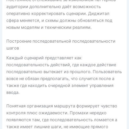
аудитории дополнительно даёт возможность
оперативно корректировать сценарии. Диджитал
сфера меняется, и схемы должны обновляться под
новым моделям и техническим реалиям.
Построение последовательной последовательности
шагов
Каждый сценарий представляет как
последовательность действий, где каждое действие
последовательно вытекает из прошлого. Пользователь
вовсе не обязан предполагать, что случится после а
также где находить очередной элемент управления
ввода.
Понятная организация маршрута формирует чувство
контроля плюс ожидаемости. Промахи нередко
появляются там, где последовательность ломается а
также имеет лишние шаги, не имеющие прямого