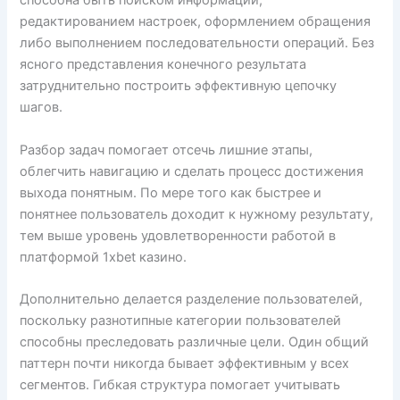
способна быть поиском информации,
редактированием настроек, оформлением обращения
либо выполнением последовательности операций. Без
ясного представления конечного результата
затруднительно построить эффективную цепочку
шагов.
Разбор задач помогает отсечь лишние этапы,
облегчить навигацию и сделать процесс достижения
выхода понятным. По мере того как быстрее и
понятнее пользователь доходит к нужному результату,
тем выше уровень удовлетворенности работой в
платформой 1xbet казино.
Дополнительно делается разделение пользователей,
поскольку разнотипные категории пользователей
способны преследовать различные цели. Один общий
паттерн почти никогда бывает эффективным у всех
сегментов. Гибкая структура помогает учитывать