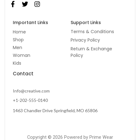
F
T
I
a
w
n
c
i
s
e
t
t
Important Links
Support Links
b
t
a
Terms & Conditions
Home
o
e
g
Shop
Privacy Policy
o
r
r
k
a
Men
Return & Exchange
-
m
Woman
Policy
f
Kids
Contact
Info@creative.com
+1-202-555-0140
1463 Chandler Drive Springfield, MO 65806
Copyright © 2026 Powered by Prime Wear