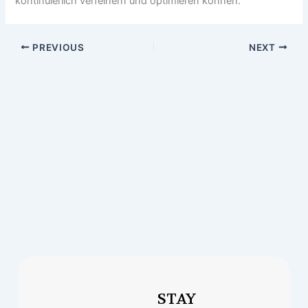
kontinuierlich verfeinern und optimieren können.
PREVIOUS
NEXT
STAY