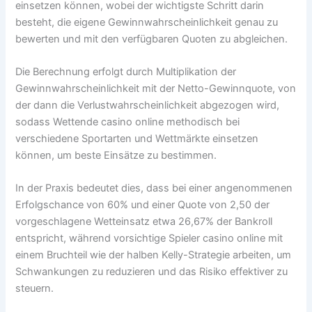
einsetzen können, wobei der wichtigste Schritt darin
besteht, die eigene Gewinnwahrscheinlichkeit genau zu
bewerten und mit den verfügbaren Quoten zu abgleichen.
Die Berechnung erfolgt durch Multiplikation der
Gewinnwahrscheinlichkeit mit der Netto-Gewinnquote, von
der dann die Verlustwahrscheinlichkeit abgezogen wird,
sodass Wettende casino online methodisch bei
verschiedene Sportarten und Wettmärkte einsetzen
können, um beste Einsätze zu bestimmen.
In der Praxis bedeutet dies, dass bei einer angenommenen
Erfolgschance von 60% und einer Quote von 2,50 der
vorgeschlagene Wetteinsatz etwa 26,67% der Bankroll
entspricht, während vorsichtige Spieler casino online mit
einem Bruchteil wie der halben Kelly-Strategie arbeiten, um
Schwankungen zu reduzieren und das Risiko effektiver zu
steuern.