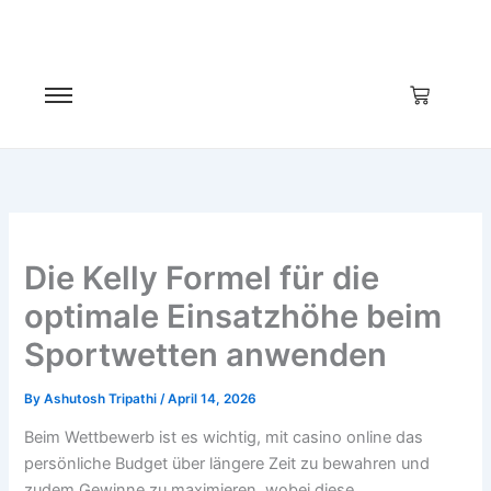
Skip
to
content
Die Kelly Formel für die
optimale Einsatzhöhe beim
Sportwetten anwenden
By
Ashutosh Tripathi
/
April 14, 2026
Beim Wettbewerb ist es wichtig, mit casino online das
persönliche Budget über längere Zeit zu bewahren und
zudem Gewinne zu maximieren, wobei diese