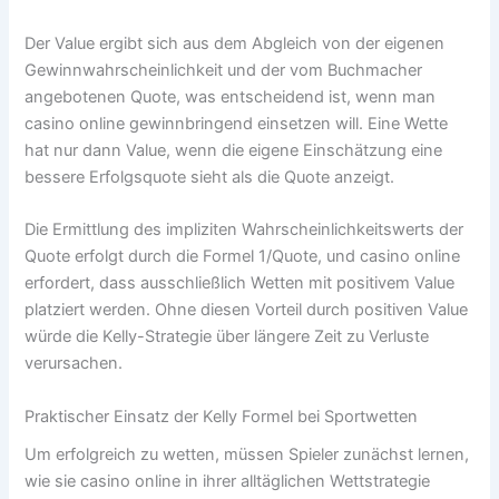
Der Value ergibt sich aus dem Abgleich von der eigenen
Gewinnwahrscheinlichkeit und der vom Buchmacher
angebotenen Quote, was entscheidend ist, wenn man
casino online gewinnbringend einsetzen will. Eine Wette
hat nur dann Value, wenn die eigene Einschätzung eine
bessere Erfolgsquote sieht als die Quote anzeigt.
Die Ermittlung des impliziten Wahrscheinlichkeitswerts der
Quote erfolgt durch die Formel 1/Quote, und casino online
erfordert, dass ausschließlich Wetten mit positivem Value
platziert werden. Ohne diesen Vorteil durch positiven Value
würde die Kelly-Strategie über längere Zeit zu Verluste
verursachen.
Praktischer Einsatz der Kelly Formel bei Sportwetten
Um erfolgreich zu wetten, müssen Spieler zunächst lernen,
wie sie casino online in ihrer alltäglichen Wettstrategie